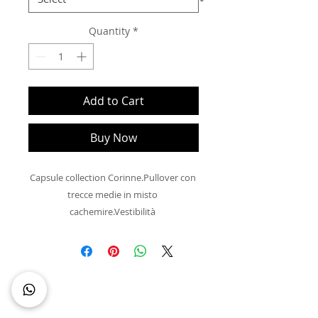
Quantity
*
Add to Cart
Buy Now
Capsule collection Corinne.Pullover con 
trecce medie in misto 
cachemire.Vestibilità 
comoda.MATERIALE: 40% lana, 10% 
cashmere ,30% viscosa, 20% 
poliamide.ORIGINE: Italia 