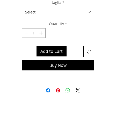
taglia
*
Select
Quantity
*
Add to Cart
Buy Now