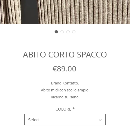
ABITO CORTO SPACCO
Price
€89.00
Brand Kontatto.

Abito midi con scollo ampio.

Ricamo sul seno.

Piccolo spacco frontale.

COLORE
*
MATERIALE: 88% viscosa 12% PL

Select
ORIGINE: Italia